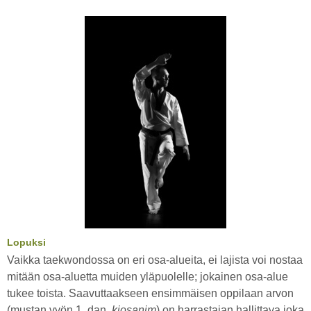
Lopuksi
Vaikka taekwondossa on eri osa-alueita, ei lajista voi nostaa
mitään osa-aluetta muiden yläpuolelle; jokainen osa-alue
tukee toista. Saavuttaakseen ensimmäisen oppilaan arvon
(mustan vyön 1. dan,
kjosanim
) on harrastajan hallittava joka