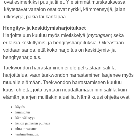
ovat esimerkiksi puu ja tiilet. Yleisimmät murskauksessa
käytettävät vartalon osat ovat nyrkki, kämmensyrjä, jalan
ulkosyrjä, päkiä tai kantapää.
Hengitys- ja keskittymisharjoitukset
Harjoitteluun kuuluu myös mietiskelyä (
myongsan
) sekä
erilaisia keskittymis- ja hengitysharjoituksia. Oikeastaan
voidaan sanoa, että koko harjoitus on keskittymis- ja
hengitysharjoitus.
Taekwondon harrastaminen ei ole pelkästään salilla
harjoittelua, vaan taekwondon harrastaminen laajenee myös
muualle elämään. Taekwondon harrastamiseen kuuluu
kuusi ohjetta, joita pyritään noudattamaan niin salilla kuin
elämän ja arjen muillakin alueilla. Nämä kuusi ohjetta ovat:
käytös
kunnioitus
kärsivällisyys
kehon ja mielen puhtaus
uhrautuvaisuus
vaatimattomuus.