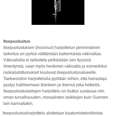
Itsepuolustus
Itsepuolustuksen (
hosinsul
) harjoittelun perimmäinen
tarkoitus on pyrkiä välttämään kaikenlaista väkivaltaa.
Väkivallalla ei tarkoiteta pelkästään sen fyysisiä
ilmentymiä, vaan myös henkinen väkivalta ja esimerkiksi
ruokailutottumukset kuuluvat itsepuolustusalueelle.
Taekwondon harjoittelulla pyritään siihen, että harrastaja
pystyy hallitsemaan tilanteen ja itsensä joka hetkellä.
Itsepuolustustaitojen harjoittelu on lisäksi suotavaa niin
oman turvallisuuden, moraalisten seikkojen kuin Suomen
lain kannaltakin.
Itsepuolustusharjoittelu aloitetaan kaatumistekniikoista