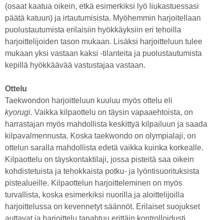
(osaat kaatua oikein, etkä esimerkiksi lyö liukastuessasi
päätä katuun) ja irtautumisista. Myöhemmin harjoitellaan
puolustautumista erilaisiin hyökkäyksiin eri tehoilla
harjoittelijoiden tason mukaan. Lisäksi harjoitteluun tulee
mukaan yksi vastaan kaksi -tilanteita ja puolustautumista
kepillä hyökkäävää vastustajaa vastaan.
Ottelu
Taekwondon harjoitteluun kuuluu myös ottelu eli
kyorugi.
Vaikka kilpaottelu on täysin vapaaehtoista, on
harrastajan myös mahdollista keskittyä kilpailuun ja saada
kilpavalmennusta. Koska taekwondo on olympialaji, on
ottelun saralla mahdollista edetä vaikka kuinka korkealle.
Kilpaottelu on täyskontaktilaji, jossa pisteitä saa oikein
kohdistetuista ja tehokkaista potku- ja lyöntisuorituksista
pistealueille. Kilpaottelun harjoitteleminen on myös
turvallista, koska esimerkiksi nuorilla ja aloittelijoilla
harjoittelussa on kevennetyt säännöt. Erilaiset suojukset
auttavat ja harjoittelu tapahtuu erittäin kontrolloidusti.