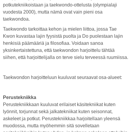
potkutekniikoistaan ja taekwondo-ottelusta (olympialaji
vuodesta 2000), mutta nämä ovat vain pieni osa
taekwondoa.
Taekwondo tarkoittaa kehon ja mielen liittoa, jossa Tae
Kwon kuvastaa lajin fyysistä puolta ja Do puolestaan lajin
henkisiä päämääriä ja filosofiaa. Voidaan sanoa
yksinkertaistettuna, että taekwondon harjoittelu tähtää
siihen, että harjoittelijalla on terve sielu terveessä ruumiissa.
Taekwondon harjoitteluun kuuluvat seuraavat osa-alueet:
Perustekniikka
Perustekniikkaan kuuluvat erilaiset käsitekniikat kuten
lyönnit, torjunnat sekä jalkatekniikat kuten seisonnat,
askeleet ja potkut. Perustekniikkaa harjoitellaan yleensä
muodossa, mutta myöhemmin sitä sovelletaan