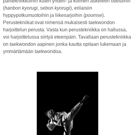
paritekniikkoihin kuten yhden- ja kolmen askeleen otteluihin
(
hanbon kyorugi, sebon kyorugi
), erilaisiin
hyppypotkumuotoihin ja liikesarjoihin (
poomse
).
Perustekniikat ovat nimensä mukaisesti taekwondon
harjoittelun perusta. Vasta kun perustekniikka on hallussa,
voi harjoittelussa siirtyä eteenpäin. Tavallaan perustekniikka
on taekwondon aapinen jonka kautta opitaan lukemaan ja
ymmärtämään taekwondoa.