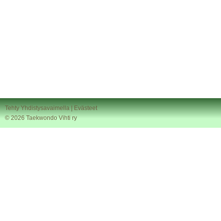
Tehty Yhdistysavaimella
|
Evästeet
©
2026 Taekwondo Vihti ry