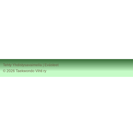
Tehty Yhdistysavaimella
|
Evästeet
©
2026 Taekwondo Vihti ry